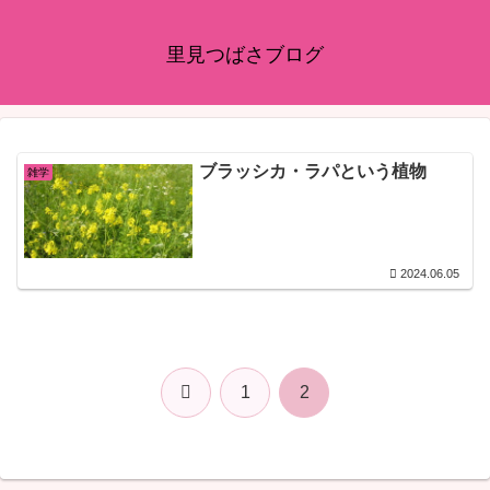
里見つばさブログ
ブラッシカ・ラパという植物
雑学
2024.06.05
前
1
2
へ