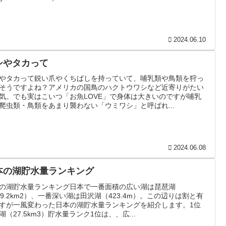
2024.06.10
シやタカって
やタカって鋭い爪やくちばしを持っていて、哺乳類や鳥類を狩っ
そうですよね？アメリカの国鳥のハクトウワシなど近寄りがたい
気。でも実はこいつ「お魚LOVE」で身体は大きいのですが哺乳
爬虫類・鳥類をあまり襲わない「ウミワシ」と呼ばれ...
2024.06.08
本の湖貯水量ランキング
の湖貯水量ランキング日本で一番面積の広い湖は琵琶湖
69.2km2）、一番深い湖は田沢湖（423.4m）。この辺りは割と有
すが一風変わった日本の湖貯水量ランキングを紹介します。1位
湖（27.5km3）貯水量ランク1位は、、広...