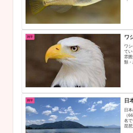
ワ
雑学
ワシ
てい
雰囲
類・
日
雑学
日本
（6
名で
琵琶