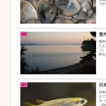
つか
意
雑学
意外
たと
ご）
外な
日
雑学
日本
た？
カ（
（Ory