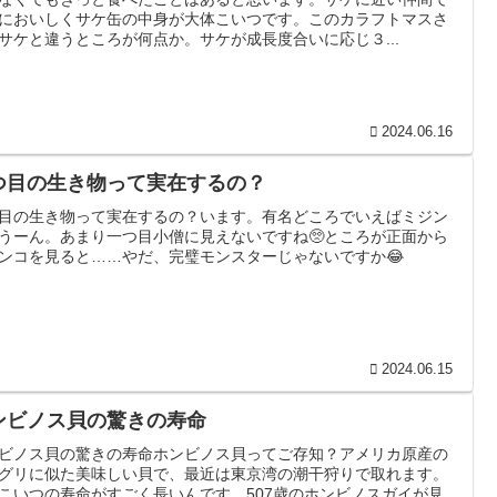
においしくサケ缶の中身が大体こいつです。このカラフトマスさ
サケと違うところが何点か。サケが成長度合いに応じ３...
2024.06.16
つ目の生き物って実在するの？
目の生き物って実在するの？います。有名どころでいえばミジン
うーん。あまり一つ目小僧に見えないですね🥺ところが正面から
ンコを見ると……やだ、完璧モンスターじゃないですか😂
2024.06.15
ンビノス貝の驚きの寿命
ビノス貝の驚きの寿命ホンビノス貝ってご存知？アメリカ原産の
グリに似た美味しい貝で、最近は東京湾の潮干狩りで取れます。
こいつの寿命がすごく長いんです。507歳のホンビノスガイが見