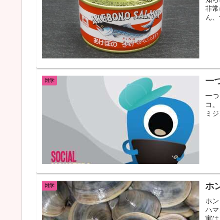
非常
ん、
一
雑学
一つ
コ。
ミジ
ホ
雑学
ホン
ハマ
実は