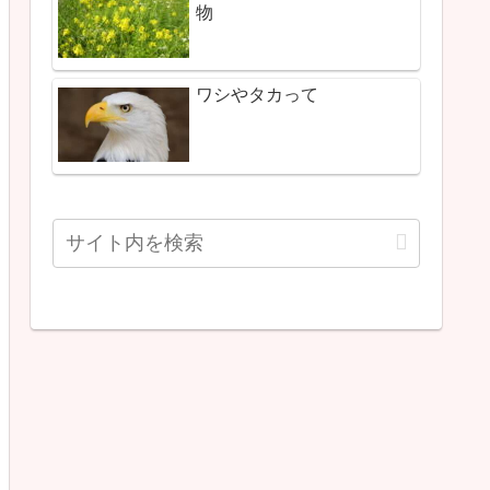
物
ワシやタカって