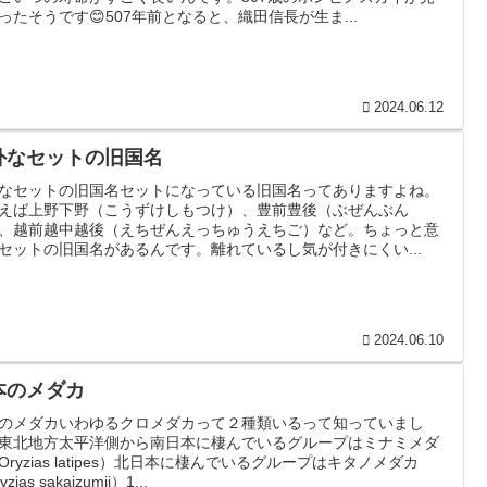
ったそうです😊507年前となると、織田信長が生ま...
2024.06.12
外なセットの旧国名
なセットの旧国名セットになっている旧国名ってありますよね。
えば上野下野（こうずけしもつけ）、豊前豊後（ぶぜんぶん
、越前越中越後（えちぜんえっちゅうえちご）など。ちょっと意
セットの旧国名があるんです。離れているし気が付きにくい...
2024.06.10
本のメダカ
のメダカいわゆるクロメダカって２種類いるって知っていまし
東北地方太平洋側から南日本に棲んでいるグループはミナミメダ
Oryzias latipes）北日本に棲んでいるグループはキタノメダカ
zias sakaizumii）1...