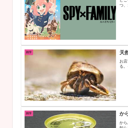
どこ
つ、
天
雑学
お店
る。
か
雑学
から
知ら