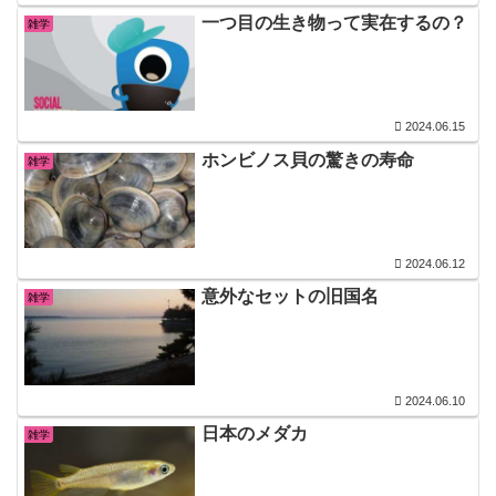
一つ目の生き物って実在するの？
雑学
2024.06.15
ホンビノス貝の驚きの寿命
雑学
2024.06.12
意外なセットの旧国名
雑学
2024.06.10
日本のメダカ
雑学